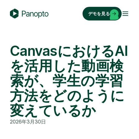
コ
ン
デモを見る
テ
P
ン
a
ツ
n
へ
o
CanvasにおけるAI
ス
p
キ
を活用した動画検
t
ッ
o
索が、学生の学習
プ
方法をどのように
変えているか
2026年3月30日