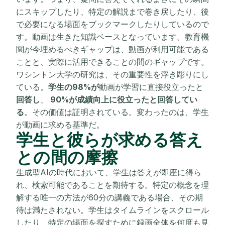
にスキップしたり、特定の解説まで巻き戻したり、後
で必要になる場面をブックマークしたりしているので
す。動画は生きた知識ベースとなっています。教育機
関が今埋めるべきギャップは、動画が利用可能である
ことと、実際に活用できることの間のギャップです。
ワシントン大学の研究は、その重要性を浮き彫りにし
ている。
学生の98%が
動画が学習に直接役立ったと
回答し
、
90%が成績向上に役立ったと回答してい
る
。その価値は証明されている。変わったのは、学生
が動画に求める基準だ。
学生と彼らが求める答え
との間の摩擦
生成型AIの時代において、学生は答えが即座に得ら
れ、検索可能であることを期待する。特定の概念を理
解する唯一の方法が60分の講義である場合、その期
待は満たされない。学生はタイムラインをスクロール
したり、特定の場面を探すために録画全体を何度も見