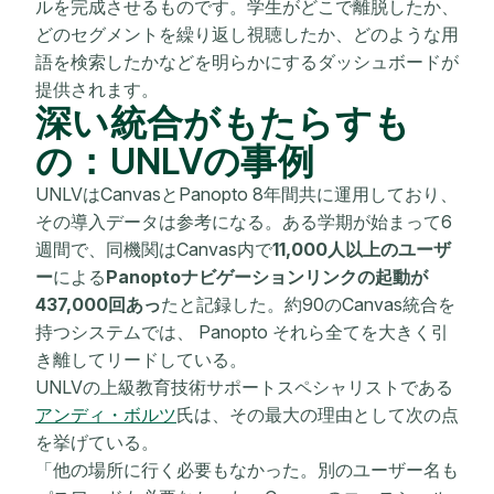
ルを完成させるものです。学生がどこで離脱したか、
どのセグメントを繰り返し視聴したか、どのような用
語を検索したかなどを明らかにするダッシュボードが
提供されます。
深い統合がもたらすも
の：UNLVの事例
UNLVはCanvasとPanopto 8年間共に運用しており、
その導入データは参考になる。ある学期が始まって6
週間で、同機関はCanvas内で
11,000人以上のユーザ
ー
による
Panoptoナビゲーションリンクの起動が
437,000回あっ
たと記録した。約90のCanvas統合を
持つシステムでは、 Panopto それら全てを大きく引
き離してリードしている。
UNLVの上級教育技術サポートスペシャリストである
アンディ・ボルツ
氏は、その最大の理由として次の点
を挙げている。
「他の場所に行く必要もなかった。別のユーザー名も