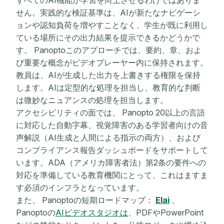
すべてのAI機能が学習を向上させるわけではありま
せん。実践的な検証基準は、AIが新たなナビゲーシ
ョンや認知負荷を増やすことなく、学生が既に利用し
ている場所にその出力結果を提示できるかどうかで
す。 Panoptoこのアプローチでは、要約、章、およ
び重要な概念がビデオプレーヤー内に保持されます。
教員は、AIが生成した出力を上書きする権限を保持
します。AIは定型的な処理を担当し、教育的な判断
は微妙なニュアンスの処理を担当します。
アクセシビリティの面では、 Panopto 20以上の言語
に対応した自動字幕、視覚障害のある学習者向けの音
声解説（AI生成と人間による指示の両方）、および
コンプライアンス報告ダッシュボードをサポートして
います。ADA（アメリカ障害者法）第2条の要件への
対応を準備している教育機関にとって、これはますま
す必須のインフラとなっています。
また、 Panoptoの短期ロードマップ：
Elai
、
Panoptoの
AIビデオスタジオは
、PDFやPowerPoint