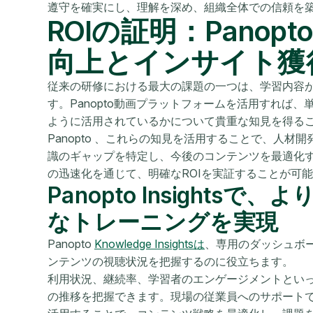
遵守を確実にし、理解を深め、組織全体での信頼を
ROIの証明：Pano
向上とインサイト獲
従来の研修における最大の課題の一つは、学習内容
す。Panopto動画プラットフォームを活用すれば
ように活用されているかについて貴重な知見を得ること
Panopto 、これらの知見を活用することで、人材
識のギャップを特定し、今後のコンテンツを最適化
の迅速化を通じて、明確なROIを実証することが可
Panopto Insights
なトレーニングを実現
Panopto
Knowledge Insightsは
、専用のダッシュボ
ンテンツの視聴状況を把握するのに役立ちます。
利用状況、継続率、学習者のエンゲージメントとい
の推移を把握できます。現場の従業員へのサポート