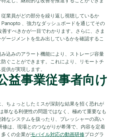
を特定し、継続的な改善を推進することができま
、従業員がどの部分を繰り返し視聴しているか
anopto 、強力なダッシュボードを通じてその
分を改善すべきかが一目でわかります。さらに、さま
ンゲージメントを生み出しているかを確認するこ
組み込みのアラート機能により、ストレージ容量
に防ぐことができます。これにより、リモートチ
ス提供が実現します。
公益事業従事者向け
は、ちょっとしたミスが深刻な結果を招く恐れが
修は単なる利便性の問題ではなく、極めて重要なも
複雑なシステムを扱ったり、プレッシャーの高い
研修は、現場とのつながりが希薄で、内容を定着
、多くの企業が
モバイル対応の動画研修
プログラ