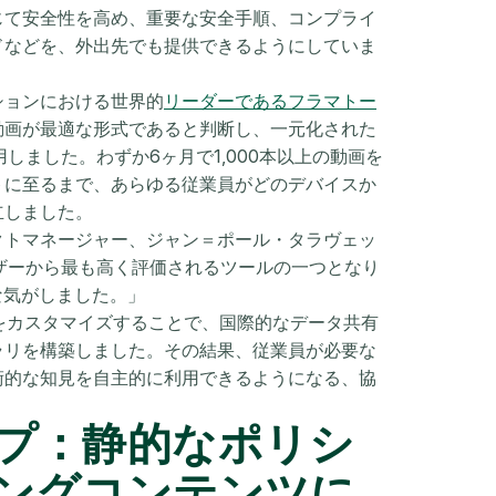
じて安全性を高め、重要な安全手順、コンプライ
ドなどを、外出先でも提供できるようにしていま
ションにおける世界的
リーダーであるフラマトー
動画が最適な形式であると判断し、一元化された
用しました。わずか6ヶ月で1,000本以上の動画を
トに至るまで、あらゆる従業員がどのデバイスか
立しました。
クトマネージャー、ジャン＝ポール・タラヴェッ
、ユーザーから最も高く評価されるツールの一つとなり
な気がしました。」
ダ構造をカスタマイズすることで、国際的なデータ共有
ラリを構築しました。その結果、従業員が必要な
術的な知見を自主的に利用できるようになる、協
。
プ：静的なポリシ
ングコンテンツに