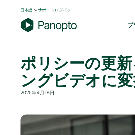
コ
サポート
ログイン
日本語
ン
テ
プ
ン
P
ツ
a
へ
n
ス
ポリシーの更新
o
キ
p
ッ
t
プ
ングビデオに変
o
2025年4月18日