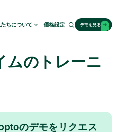
私たちについて
価格設定
デモを見る
検
索
イムのトレーニ
noptoのデモをリクエス