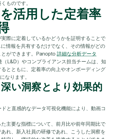
築くものです。
ptoを活用した定着率
得
が実際に定着しているかどうかを証明することで
、単に情報を共有するだけでなく、その情報がどの
ができます。Panopto
詳細な分析データ
開発（L&D）やコンプライアンス担当チームは、知
するとともに、定着率の向上やオンボーディング
能になります。
で、より深い洞察とより効果的
ードと直感的なデータ可視化機能により、動画コ
った主要な指標について、前月比や前年同期比で
であれ、新入社員の研修であれ、こうした洞察を