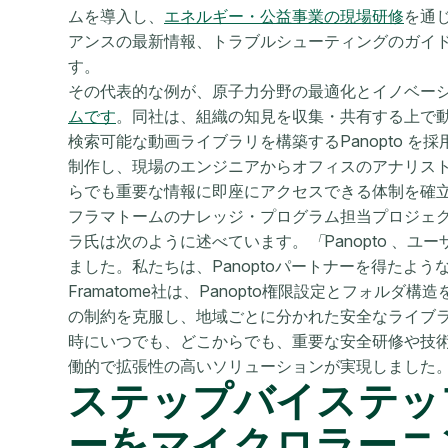
ムを導入し、
エネルギー・公益事業の現場研修
を通
アンスの最新情報、トラブルシューティングのガイ
す。
その代表的な例が、原子力分野の最適化とイノベー
ムです
。同社は、組織の知見を収集・共有する上で
検索可能な動画ライブラリを構築するPanopto を採
制作し、現場のエンジニアからオフィスのアナリス
らでも重要な情報に即座にアクセスできる体制を確
フラマトームのナレッジ・プログラム担当プロジェ
ラ氏は次のように述べています。
「
Panopto 
ました。私たちは、Panoptoパートナーを得たよう
Framatome社は、Panopto権限設定とフォル
の制約を克服し、地域ごとに分かれた安全なライブ
時にいつでも、どこからでも、重要な安全研修や技
働的で拡張性の高いソリューションが実現しました
ステップバイステッ
ーをマイクロラーニ