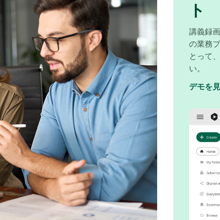
ト
講義録画
の業務
とって
い。
デモを