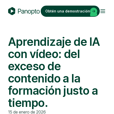
Saltar
al
Obtén una demostración
contenido
P
a
n
o
Aprendizaje de IA
p
con vídeo: del
t
o
exceso de
contenido a la
formación justo a
tiempo.
15 de enero de 2026