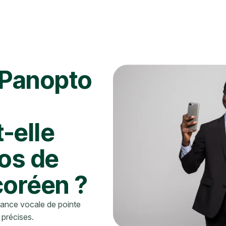
 Panopto
t-elle
éos de
 coréen ?
ance vocale de pointe
 précises.