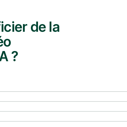
cier de la
éo
IA ?