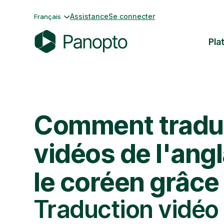
Passer
Assistance
Se connecter
Français
au
contenu
Pla
P
a
n
o
p
Comment tradui
t
o
vidéos de l'angl
le coréen grâce 
Traduction vidéo 