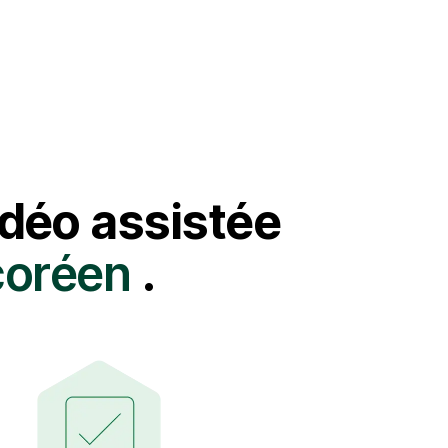
idéo assistée
 coréen
.