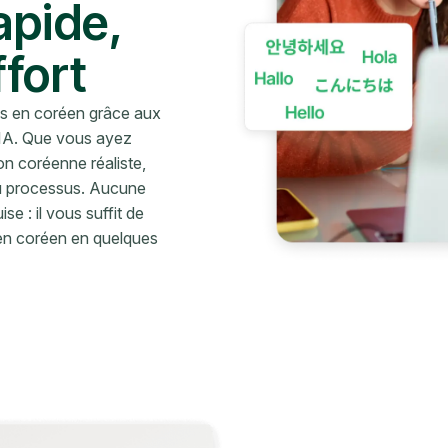
apide,
ffort
es en coréen grâce aux
l'IA. Que vous ayez
on coréenne réaliste,
du processus. Aucune
 : il vous suffit de
o en coréen en quelques