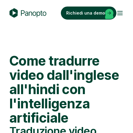
Vai
al
Richiedi una demo
contenuto
P
a
n
o
p
Come tradurre
t
o
video dall'inglese
all'hindi con
l'intelligenza
artificiale
Traduzione video