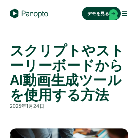
コ
ン
デモを見る
テ
P
ン
a
ツ
n
へ
o
スクリプトやスト
ス
p
キ
ーリーボードから
t
ッ
o
AI動画生成ツール
プ
を使用する方法
2025年1月24日