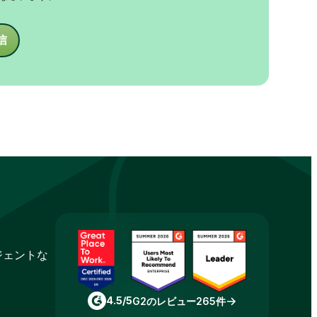
信
ジェントな
4.5/5
G2のレビュー265件