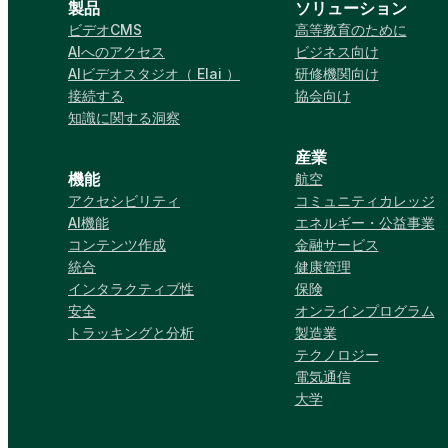
製品
ソリューション
ビデオCMS
高等教育のために
AIへのアクセス
ビジネス向け
AIビデオスタジオ（ Elai ）
研修機関向け
接続する
協会向け
知識に関する洞察
産業
機能
航空
アクセシビリティ
コミュニティカレッジ
AI機能
エネルギー・公益事業
コンテンツ作成
金融サービス
統合
健康管理
インタラクティブ性
保険
安全
オンラインプログラム
トラッキングと分析
製造業
テクノロジー
電気通信
大学