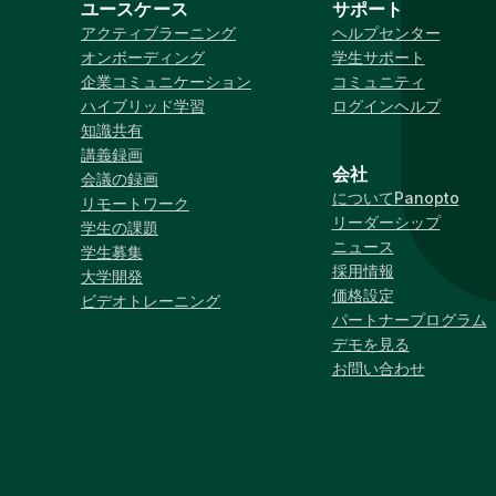
ユースケース
サポート
アクティブラーニング
ヘルプセンター
オンボーディング
学生サポート
企業コミュニケーション
コミュニティ
ハイブリッド学習
ログインヘルプ
知識共有
講義録画
会社
会議の録画
についてPanopto
リモートワーク
リーダーシップ
学生の課題
ニュース
学生募集
採用情報
大学開発
価格設定
ビデオトレーニング
パートナープログラム
デモを見る
お問い合わせ