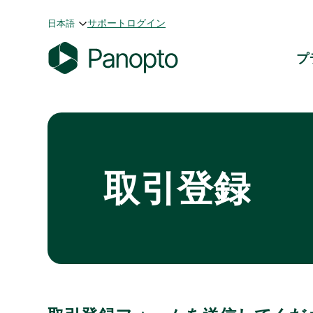
コ
サポート
ログイン
日本語
ン
テ
プ
ン
P
ツ
a
へ
n
ス
o
キ
p
ッ
t
プ
取引登録
o