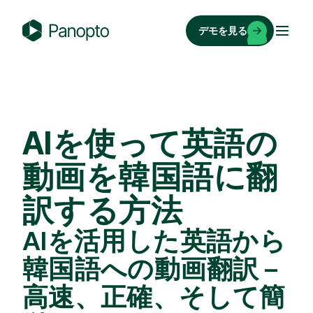
コ
ン
デモを見る
テ
P
ン
a
ツ
n
へ
o
ス
p
AIを使って英語の
キ
t
ッ
o
動画を韓国語に翻
プ
訳する方法
AIを活用した英語から
韓国語への動画翻訳 –
高速、正確、そして簡