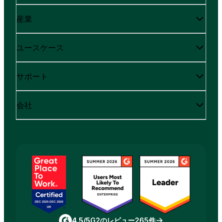
産業
ユースケース
サポート
会社
4.5/5
G2のレビュー265件