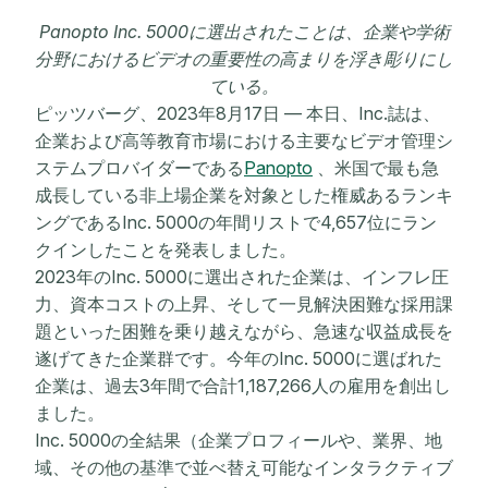
Panopto Inc. 5000に選出されたことは、企業や学術
分野におけるビデオの重要性の高まりを浮き彫りにし
ている。
ピッツバーグ、2023年8月17日 — 本日、Inc.誌は、
企業および高等教育市場における主要なビデオ管理シ
ステムプロバイダーである
Panopto
、米国で最も急
成長している非上場企業を対象とした権威あるランキ
ングであるInc. 5000の年間リストで4,657位にラン
クインしたことを発表しました。
2023年のInc. 5000に選出された企業は、インフレ圧
力、資本コストの上昇、そして一見解決困難な採用課
題といった困難を乗り越えながら、急速な収益成長を
遂げてきた企業群です。今年のInc. 5000に選ばれた
企業は、過去3年間で合計1,187,266人の雇用を創出し
ました。
Inc. 5000の全結果（企業プロフィールや、業界、地
域、その他の基準で並べ替え可能なインタラクティブ