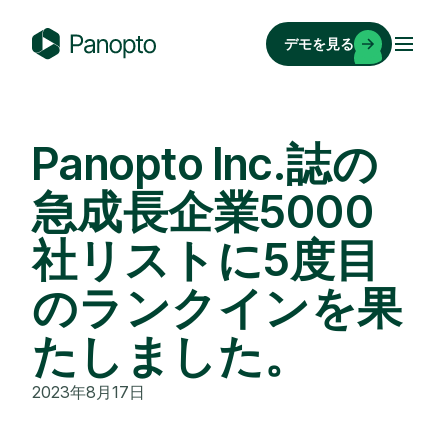
コ
ン
デモを見る
テ
P
ン
a
ツ
n
へ
o
Panopto Inc.誌の
ス
p
キ
急成長企業5000
t
ッ
o
社リストに5度目
プ
のランクインを果
たしました。
2023年8月17日