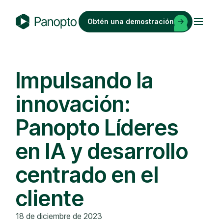
Saltar
al
Obtén una demostración
contenido
P
a
n
o
Impulsando la
p
innovación:
t
o
Panopto Líderes
en IA y desarrollo
centrado en el
cliente
18 de diciembre de 2023