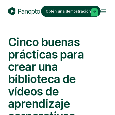
Saltar
al
Obtén una demostración
contenido
P
a
n
o
Cinco buenas
p
prácticas para
t
o
crear una
biblioteca de
vídeos de
aprendizaje