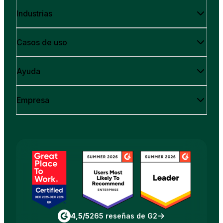
Industrias
Casos de uso
Ayuda
Empresa
4,5/5
265 reseñas de G2