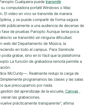
n Panopto Cualquiera puede
transmitir
 su computadora portátil Windows o Mac
n. El video en vivo se transmite de manera
óptima, y ​​se puede compartir de forma segura
mitir públicamente a una audiencia de decenas de
en fase de pruebas Panopto Aunque tenía poca
irecto se transmitió sin ninguna dificultad.
ión web del Departamento de Música, la
eciendo en todo el campus. Para Seminole
podía grabar, sino en lo fácil que la plataforma
nopto La función de grabadora remota permite a
lación.
dice McCurdy—. Realmente redujo la carga de
. Simplemente programamos las clases y las salas
os que preocuparnos por nada.
gestión del aprendizaje de la escuela,
Canvas
,
y vieran las grabaciones.
vuelve prácticamente transparente”, afirma