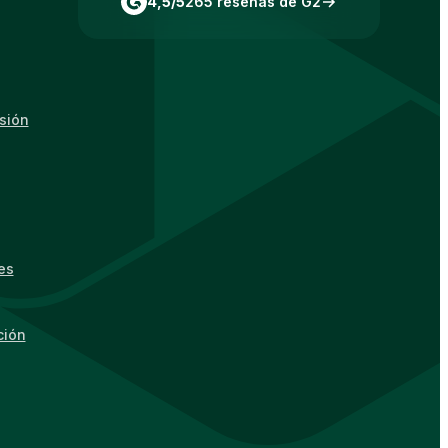
4,5/5
265 reseñas de G2
esión
es
ción