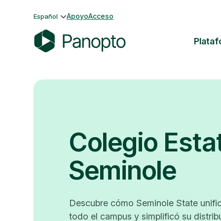
Saltar
Apoyo
Acceso
Español
al
contenido
Plata
P
a
n
o
p
t
Colegio Esta
o
Seminole
Descubre cómo Seminole State unific
todo el campus y simplificó su distri