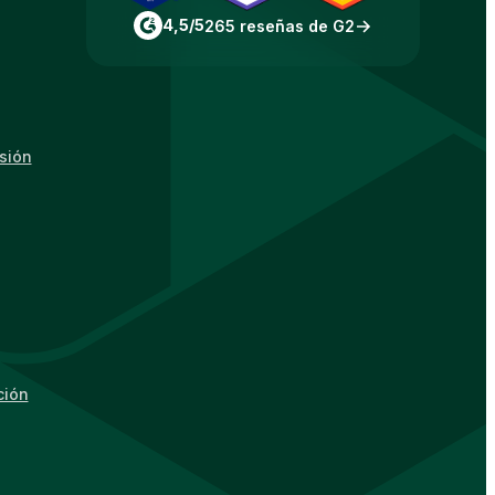
4,5/5
265 reseñas de G2
esión
ción