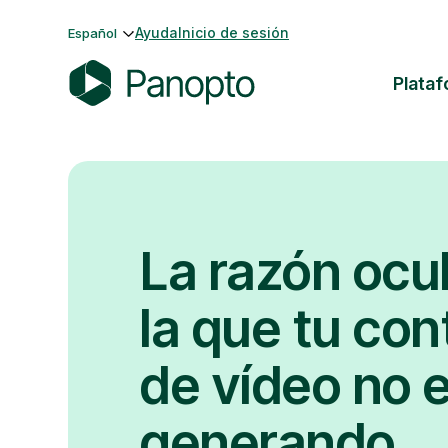
Saltar
Ayuda
Inicio de sesión
Español
al
contenido
Plata
P
a
n
o
p
t
La razón ocu
o
la que tu co
de vídeo no 
generando