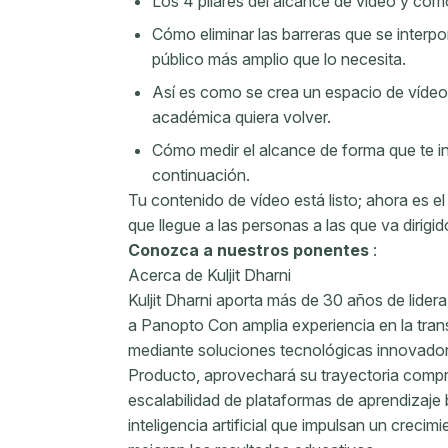
Los 4 pilares del alcance de vídeo y cómo 
Cómo eliminar las barreras que se interpo
público más amplio que lo necesita.
Así es como se crea un espacio de vídeo
académica quiera volver.
Cómo medir el alcance de forma que te in
continuación.
Tu contenido de vídeo está listo; ahora es 
que llegue a las personas a las que va dirigid
Conozca a nuestros ponentes
:
Acerca de Kuljit Dharni
Kuljit Dharni aporta más de 30 años de lide
a Panopto Con amplia experiencia en la tra
mediante soluciones tecnológicas innovado
Producto, aprovechará su trayectoria compr
escalabilidad de plataformas de aprendizaje
inteligencia artificial que impulsan un crecim