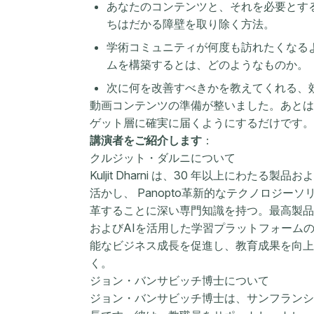
あなたのコンテンツと、それを必要とす
ちはだかる障壁を取り除く方法。
学術コミュニティが何度も訪れたくなる
ムを構築するとは、どのようなものか。
次に何を改善すべきかを教えてくれる、
動画コンテンツの準備が整いました。あとは
ゲット層に確実に届くようにするだけです。
講演者をご紹介します
：
クルジット・ダルニについて
Kuljit Dharni は、30 年以上にわた
活かし、 Panopto革新的なテクノロジー
革することに深い専門知識を持つ。最高製品責
およびAIを活用した学習プラットフォーム
能なビジネス成長を促進し、教育成果を向上
く。
ジョン・バンサビッチ博士について
ジョン・バンサビッチ博士は、サンフランシ