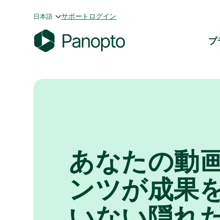
コ
サポート
ログイン
日本語
ン
テ
プ
ン
P
ツ
a
へ
n
ス
o
キ
p
ッ
t
プ
o
あなたの動
ンツが成果
いない隠れ