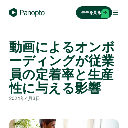
コ
ン
デモを見る
テ
P
ン
a
ツ
n
へ
o
動画によるオンボ
ス
p
キ
ーディングが従業
t
ッ
o
員の定着率と生産
プ
性に与える影響
2024年4月3日