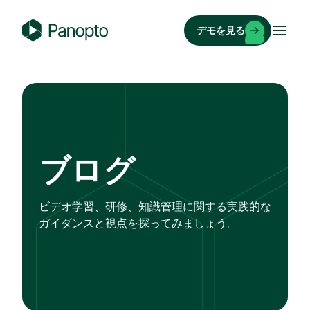
コ
ン
デモを見る
テ
P
ン
a
ツ
n
へ
o
ス
p
キ
t
ッ
o
ブログ
プ
ビデオ学習、研修、知識管理に関する実践的な
ガイダンスと視点を探ってみましょう。