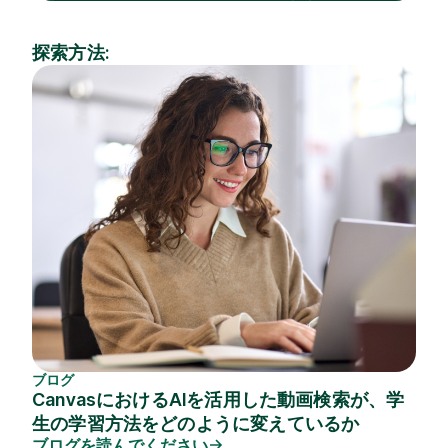
探索方法:
業
ト
界
ピ
ッ
ク
ブログ
CanvasにおけるAIを活用した動画検索が、学
生の学習方法をどのように変えているか
ブログを読んでください