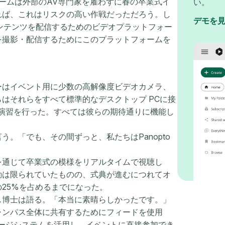
ームは外部のAV専門家を雇わずに春の卒業式イ
い。
れば、これはリスクの高い作戦だっただろう。し
デモを
ンテンツを配信するためのビデオプラットフォー
を撮影・配信するためにこのプラットフォームを
ーはイベント用に少数の高解像度ビデオカメラ、
はそれらをすべて標準的なデスクトップ PCに接
予行演習を行った。すべては彼らの期待通りに機能し
。「でも、その間ずっと、私たちはPanopto
を通じて卒業式の模様をリアルタイムで視聴し
動は限られていたものの、式典が進むにつれてオ
25%を占めるまでになった。
ス博士は語る。「本当に素晴らしかったです。」
ャンパス全体に共有するためにフィードを使用
イネージシステムを活用し、イベントに直接参加でき