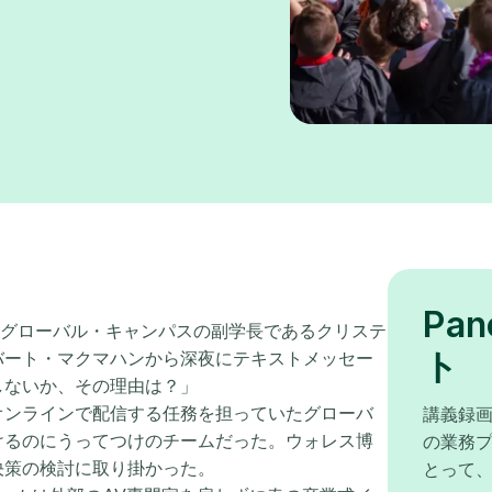
Pa
グ・グローバル・キャンパスの副学長であるクリステ
ト
バート・マクマハンから深夜にテキストメッセー
しないか、その理由は？」
オンラインで配信する任務を担っていたグローバ
講義録画
けるのにうってつけのチームだった。ウォレス博
の業務
決策の検討に取り掛かった。
とって