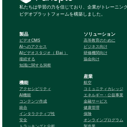
私たちは学習の力を信じており、企業がトレーニン
ビデオプラットフォームを構築しました。
製品
ソリューション
ビデオCMS
高等教育のために
AIへのアクセス
ビジネス向け
AIビデオスタジオ（ Elai ）
研修機関向け
接続する
協会向け
知識に関する洞察
産業
機能
航空
アクセシビリティ
コミュニティカレッジ
AI機能
エネルギー・公益事業
コンテンツ作成
金融サービス
統合
健康管理
インタラクティブ性
保険
安全
オンラインプログラム
トラッキングと分析
製造業