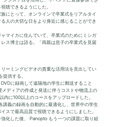
を視聴できるようにした。
家族にとって、オンラインで卒業式をリアルタイ
する人の大切な日をより身近に感じることができ
ジャマイカに住んでいて、卒業式のためにミシガ
ォレス博士は語る。「両親は息子の卒業式を見届
トリーミングビデオの貴重な活用法を見出してい
スを提供する。
画をDVDに録画して遠隔地の学生に郵送すること
、物理メディアの作成と発送に伴うコストや物流上の
以内に100以上のコースをアップロードした。
ームは、各講義の録画を自動的に最適化し、世界中の学生
バイスで最高品質で視聴できるようにしました。
した後、 Panopto もう一つの課題に取り組