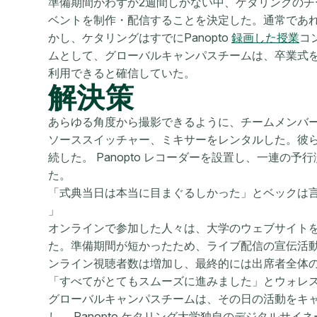
準備期間がわずか2週間しかない中、ケタリングのチ
ベントを制作・配信することを決定した。通常であ
かし、ケタリングはすでにPanopto
録画した授業
コ
ムとして、グローバルキャンパスチームは、卒業式
利用できると確信していた。
解決策
あらゆる角度から撮影できるように、チームメンバ
ソーススイッチャー、ミキサーをレンタルした。彼ら
続した。 Panopto レコーダーを設置し、一連の
た。
「式典当日は本当に目まぐるしかった」とベックは言う
」
オンラインで参加した人々は、大学のウェブサイト
た。準備期間が短かったため、ライブ配信の宣伝活
ンライン視聴者数は増加し、最終的には出席者全体の
「すべてがとてもスムーズに進みました」とウォレ
グローバルキャンパスチームは、その日の活動をキ
し、 Panopto ケタリング大学独自のデジタルサ