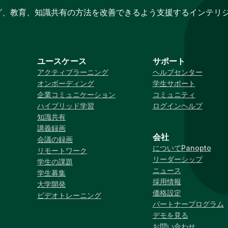
グ、教育、知識共有の方法を改善できるよう支援するインテリ
ユースケース
サポート
アクティブラーニング
ヘルプセンター
オンボーディング
学生サポート
企業コミュニケーション
コミュニティ
ハイブリッド学習
ログインヘルプ
知識共有
講義録画
会社
会議の録画
についてPanopto
リモートワーク
リーダーシップ
学生の課題
ニュース
学生募集
採用情報
大学開発
価格設定
ビデオトレーニング
パートナープログラム
デモを見る
お問い合わせ