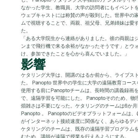
なかった学生、教職員、大学の訪問者にもイベント
ウェブキャストには称賛の声が殺到した。世界中の
ムで視聴することで、両親、祖父母、兄弟姉妹は愛
た。
「ある大学院生から連絡がありました。彼の両親は
ンまで飛行機で来る余裕がなかったそうです」とウ
け、参加できたことを心から喜んでいました。」
影響
ケタリング大学は、開講のはるか前から、ライブス
た。 Panopto 世界中の学生に大学の遠隔教育コー
使用する前にPanoptoチームは、長時間の講義録
で、遠隔学習を可能にした。 Panoptoそのため
煩雑さは不要になった。ケタリングのチームは6か月
Panopto 。 Panoptoのビデオプラットフォ
がインターネット接続速度に関係なく、あらゆるデ
ケタリングのチームは、既存の遠隔学習プログラムを強化
むため、講師が遠隔で授業を行えるようにする。