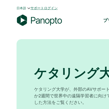
コ
サポート
ログイン
日本語
ン
テ
プ
ン
P
ツ
a
へ
n
ス
o
キ
p
ッ
t
プ
o
ケタリング
ケタリング大学が、外部のAVサポー
か2週間で世界中の遠隔学習者に向け
した方法をご覧ください。