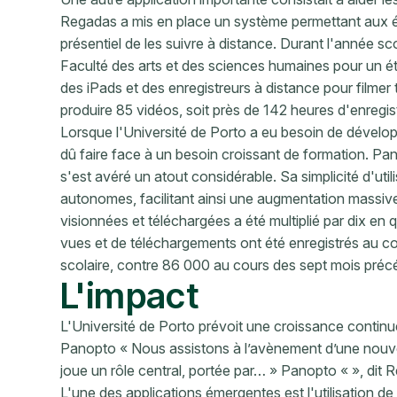
Regadas a mis en place un système permettant aux é
présentiel de les suivre à distance. Durant l'année sco
Faculté des arts et des sciences humaines pour un étud
des iPads et des enregistreurs à distance pour filmer 
produire 85 vidéos, soit près de 142 heures d'enregi
Lorsque l'Université de Porto a eu besoin de dévelop
dû faire face à un besoin croissant de formation. Pano
s'est avéré un atout considérable. Sa simplicité d'uti
autonomes, facilitant ainsi une augmentation massiv
visionnées et téléchargées a été multiplié par dix en 
vues et de téléchargements ont été enregistrés au co
scolaire, contre 86 000 au cours des sept mois préc
L'impact
L'Université de Porto prévoit une croissance contin
Panopto « Nous assistons à l’avènement d’une nouve
joue un rôle central, portée par… » Panopto « », dit 
L'une des applications émergentes est l'utilisation d