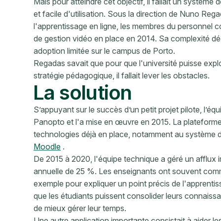
Mais pour atteindre cet objectif, il fallait un systèm
et facile d'utilisation. Sous la direction de Nuno Re
l'apprentissage en ligne, les membres du personnel c
de gestion vidéo en place en 2014. Sa complexité déco
adoption limitée sur le campus de Porto.
Regadas savait que pour que l'université puisse expl
stratégie pédagogique, il fallait lever les obstacles.
La solution
S’appuyant sur le succès d’un petit projet pilote, l’é
Panopto et l'a mise en œuvre en 2015. La plateforme
technologies déjà en place, notamment au système de 
Moodle
.
De 2015 à 2020, l'équipe technique a géré un afflux i
annuelle de 25 %. Les enseignants ont souvent comm
exemple pour expliquer un point précis de l'apprenti
que les étudiants puissent consolider leurs connaiss
de mieux gérer leur temps.
Une autre application importante consistait à aider 