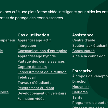
vons créé une plateforme vidéo intelligente pour aider les ent
ent et de partage des connaissances.
Cas d'utilisation
Assistance
supérieur
Apprentissage actif
Centre d'aide
Intégration
Soutien aux étudiant
de
Communications d'entreprise
Communauté
Apprentissage hybride
Aide à la connexion
Partage des connaissances
Capture de cours
Entreprise
Enregistrement de la réunion
À propos de Panopto
Télétravail
Direction
Travaux d'étudiants
Nouvelles
Recrutement étudiant
ublics
Carrières
Développement universitaire
Tarifs
Formation vidéo
Programme de parten
Obtenez une démo