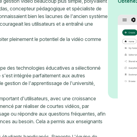
e de gestion vidéo beaucoup plus simple, polyvalent
Obtene
gadas, concepteur pédagogique et spécialiste de
onnaissaient bien les lacunes de l'ancien système
urageait les utilisateurs et a entraîné une
oiter pleinement le potentiel de la vidéo comme
quipe des technologies éducatives a sélectionné
 s'est intégrée parfaitement aux autres
gestion de l'apprentissage de l'université,
mportant d'utilisateurs, avec une croissance
encé par réaliser de courtes vidéos, par
ssage ou répondre aux questions fréquentes, afin
ances au besoin. Cela a permis aux enseignants
les étudiants handicapés. Panopto L'équipe de