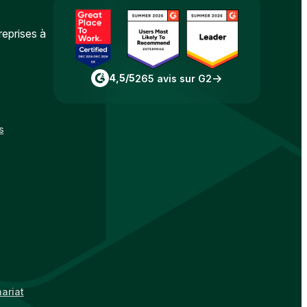
reprises à
4,5/5
265 avis sur G2
s
ariat