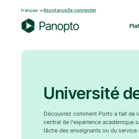
Passer
Assistance
Se connecter
Français
au
contenu
Pla
P
a
n
o
p
t
o
Université d
Découvrez comment Porto a fait de l
central de l'expérience académique sa
tâche des enseignants ou du service 