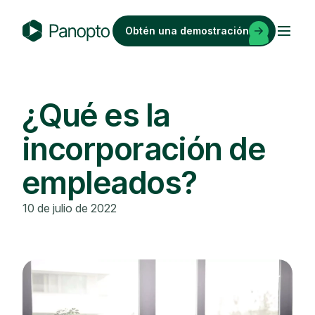
Saltar
al
Obtén una demostración
contenido
P
a
n
o
¿Qué es la
p
incorporación de
t
o
empleados?
10 de julio de 2022