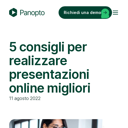
Vai
al
Richiedi una demo
contenuto
P
a
n
o
5 consigli per
p
realizzare
t
o
presentazioni
online migliori
11 agosto 2022