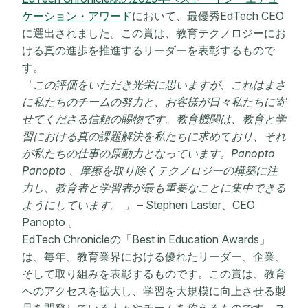
ケーション・アワード
において、最優秀EdTech CEO
に選出されました。この賞は、教育テクノロジーにお
ける真の進歩を推進するリーダーを表彰するもので
す。
「
この評価をいただき光栄に思いますが、これはまさ
に私たちのチームの努力と、お客様が日々私たちに寄
せてくださる信頼の賜物です。教育機関は、教育と学
習における真の課題解決を私たちに求めており、それ
が私たちの仕事の原動力となっています。Panopto
Panopto 、摩擦を取り除くテクノロジーの構築に注
力し、教育者と学習者が最も重要なことに集中できる
ようにしています。
」
– Stephen Laster、CEO
Panopto 。
EdTech Chronicleの「Best in Education Awards」
は、毎年、教育業界における優れたリーダー、企業、
そして取り組みを表彰するものです。この賞は、教育
へのアクセスを拡大し、学習を大規模に向上させる製
品を開発している人々やチームを称えるものです。ス