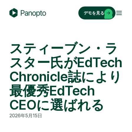
コ
ン
デモを見る
テ
P
ン
a
ツ
n
へ
o
スティーブン・ラ
ス
p
キ
スター氏がEdTech
t
ッ
o
Chronicle誌により
プ
最優秀EdTech
CEOに選ばれる
2026年5月15日