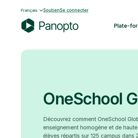
Passer
Soutien
Se connecter
Français
au
contenu
Plate-fo
P
a
n
o
p
t
o
OneSchool G
Découvrez comment OneSchool Globa
enseignement homogène et de haute 
élèves répartis sur 125 campus dans 