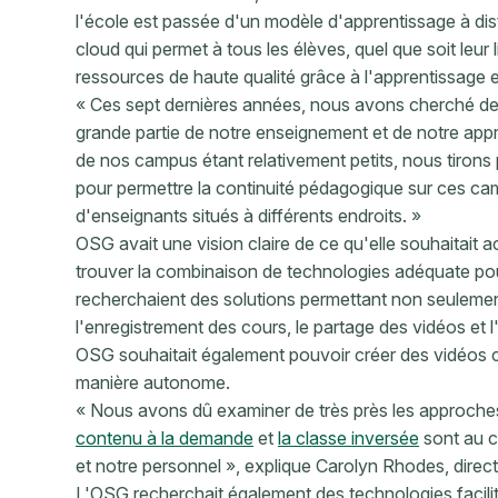
l'école est passée d'un modèle d'apprentissage à d
cloud qui permet à tous les élèves, quel que soit leu
ressources de haute qualité grâce à l'apprentissage e
« Ces sept dernières années, nous avons cherché des 
grande partie de notre enseignement et de notre appre
de nos campus étant relativement petits, nous tirons p
pour permettre la continuité pédagogique sur ces camp
d'enseignants situés à différents endroits. »
OSG avait une vision claire de ce qu'elle souhaitait a
trouver la combinaison de technologies adéquate pou
recherchaient des solutions permettant non seulement 
l'enregistrement des cours, le partage des vidéos et
OSG souhaitait également pouvoir créer des vidéos c
manière autonome.
« Nous avons dû examiner de très près les approche
contenu à la demande
et
la classe inversée
sont au c
et notre personnel », explique Carolyn Rhodes, dire
L'OSG recherchait également des technologies facili