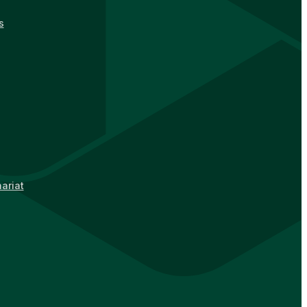
s
ariat