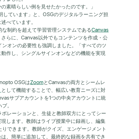
かの素晴らしい例を見せたかったのです。」
も説明しています」と、OSGのデジタルラーニング担
は述べています。
的な制約を超えて学習管理システムである
Canvas
らに、Canvas以外でもコンテンツを作成・公
ルサインオンの必要性も強調しました。「すべてのツ
に動作し、シングルサインオンなどの機能を実現
pto OSGは
Zoom
とCanvasの両方とシームレ
リ
として機能することで、幅広い教育ニーズに対
anvasサブアカウントを1つの中央アカウントに統
ハブ。
ルなコラボレーションと、生徒と教師双方にとってシー
実現します。教師はライブ授業中に録画し、編集
たりできます。教師がクイズ、エンゲージメント
合は、簡単に追加して、最終的な録画を共有でき