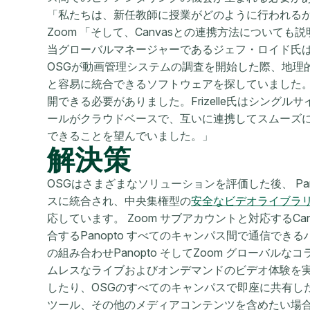
「私たちは、新任教師に授業がどのように行われる
Zoom 「そして、Canvasとの連携方法について
当グローバルマネージャーであるジェフ・ロイド氏
OSGが動画管理システムの調査を開始した際、地理
と容易に統合できるソフトウェアを探していました。さ
開できる必要がありました。Frizelle氏はシング
ールがクラウドベースで、互いに連携してスムーズ
できることを望んでいました。」
解決策
OSGはさまざまなソリューションを評価した後、 Pano
スに統合され、中央集権型の
安全なビデオライブラ
応しています。 Zoom サブアカウントと対応するC
合するPanopto すべてのキャンパス間で通信できる
の組み合わせPanopto そしてZoom グローバ
ムレスなライブおよびオンデマンドのビデオ体験を
したり、OSGのすべてのキャンパスで即座に共有し
ツール、その他のメディアコンテンツを含めたい場