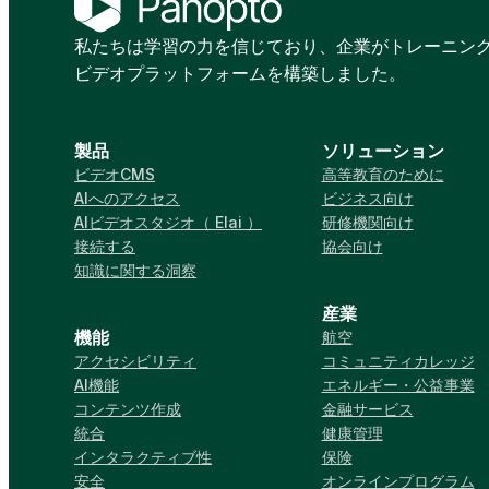
私たちは学習の力を信じており、企業がトレーニン
ビデオプラットフォームを構築しました。
製品
ソリューション
ビデオCMS
高等教育のために
AIへのアクセス
ビジネス向け
AIビデオスタジオ（ Elai ）
研修機関向け
接続する
協会向け
知識に関する洞察
産業
機能
航空
アクセシビリティ
コミュニティカレッジ
AI機能
エネルギー・公益事業
コンテンツ作成
金融サービス
統合
健康管理
インタラクティブ性
保険
安全
オンラインプログラム