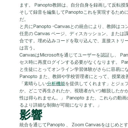
ます。 Panopto教師は、自分自身を録画して反転
そして録音を編集してPanoptoこれを実現するた
だ。
と共にPanopto -Canvasとの統合により、教師は
任意の Canvas ページ、ディスカッション、ま
合です。埋め込みコードを取り込んで、直接ストリーミン
は言う。
CanvasはMicrosoftを通じてユーザーを認証し、 Pano
セス時に再度ログインする必要がなくなります。 Pa
と生徒にとってオンライン学習体験がさらに容易に
Panopto また、教師や学校管理者にとって、授業改
「素晴らしい
分析機能
を提供してくれます」とジェ
か、どこで再生されたか、視聴者がいつ離脱したか
性は得られません。」 Panopto また、これらの
るより詳細な制御が可能になります。」
影響
統合を通じてPanopto 、 Zoom Canvasをは