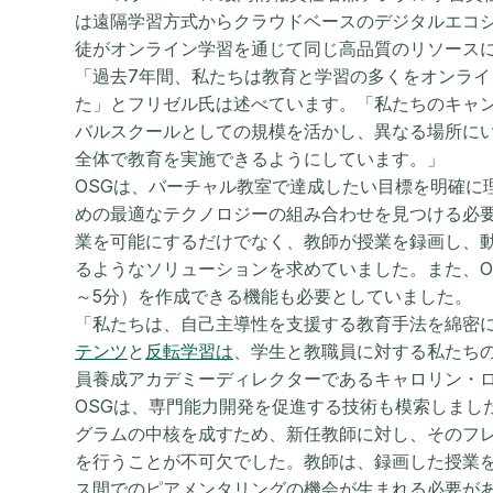
は遠隔学習方式からクラウドベースのデジタルエコ
徒がオンライン学習を通じて同じ高品質のリソース
「過去7年間、私たちは教育と学習の多くをオンラ
た」とフリゼル氏は述べています。「私たちのキャ
バルスクールとしての規模を活かし、異なる場所に
全体で教育を実施できるようにしています。」
OSGは、バーチャル教室で達成したい目標を明確に
めの最適なテクノロジーの組み合わせを見つける必
業を可能にするだけでなく、教師が授業を録画し、
るようなソリューションを求めていました。また、O
～5分）を作成できる機能も必要としていました。
「私たちは、自己主導性を支援する教育手法を綿密
テンツ
と
反転学習は
、学生と教職員に対する私たちの
員養成アカデミーディレクターであるキャロリン・
OSGは、専門能力開発を促進する技術も模索しまし
グラムの中核を成すため、新任教師に対し、そのフ
を行うことが不可欠でした。教師は、録画した授業
ス間でのピアメンタリングの機会が生まれる必要が