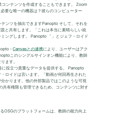
授業コンテンツを作成することもできます。 Zoom
めに必要な唯一の機器は？彼らのコンピューター
コンテンツを抽出できますPanopto そして、それを
たは課題と共有します。「これは本当に素晴らしい統
グします。 Panopto 「」とジェフ・ロイド
pto -
Canvasとの連携
により、ユーザーはアク
noptoこのシングルサインオン機能により、教師
なります。
善に役立つ貴重なデータを提供する。 Panopto
フ・ロイドは言います。「動画が何回再生された
が分かります。他の外部製品ではこのような可視
動画の共有権限も管理できるため、コンテンツに対す
じめとするOSGのプラットフォームは、教師の能力向上