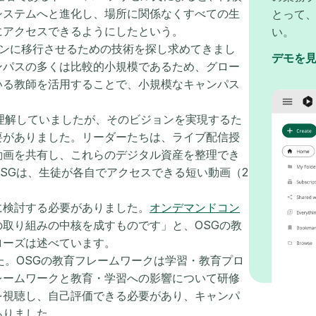
システムへと進化し、場所に関係なくすべての生
とって
にアクセスできるようにしたという。
い。
インに移行させるための技術を探し求めてきまし
デモを
ンパスの多くは比較的小規模であるため、グロー
いる教師を活用することで、小規模なキャンパス
理解していましたが、そのビジョンを実現するた
要がありました。リーダーたちは、ライブ配信授
動画を共有し、これらのデジタル資産を整理でき
SGは、生徒が各自でアクセスできる短い動画（2
に検討する必要がありました。
オンデマンドコン
取り組みの中核を成すものです」と、OSGの教
ローズは述べています。
た。OSGの教育フレームワークは学習・教育プロ
レームワークと教育・学習への影響について研修
を視聴し、自己評価できる必要があり、キャンパ
ありました。