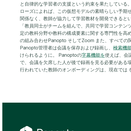
と自律的な学習者の支援という約束を果たしている
ローズによれば、この仮想モデルの素晴らしい予期せぬ成
関係なく、教師が協力して学習教材を開発できると
「教員同士がチームを組んで、共同で学習コンテン
定の教科分野や教科の構成要素に関する専門性を高
の組み合わせPanopto そしてZoom また、す
Panopto管理者は会議を保存および録画し、
検索機
けられるように。 Panoptoの
字幕機能を
使えば、会
で、会議を欠席した人が後で録画を見る必要がある
行われていた教師のオンボーディングは、現在では を通