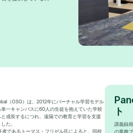
Pa
obal（OSG）は、2012年にバーチャル学習モデル
ト
単一キャンパスに60人の生徒を抱えていた学校
へと成長するにつれ、遠隔での教育と学習を支援
ました。
講義録画
任者であるトーマス・フリゼル氏によると、同校
の業務