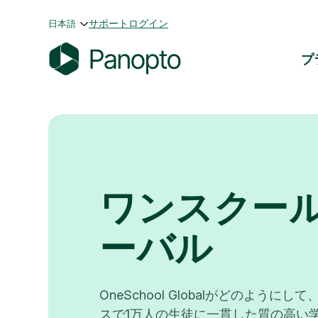
コ
サポート
ログイン
日本語
ン
テ
プ
ン
P
ツ
a
へ
n
ス
o
キ
p
ッ
t
プ
o
ワンスクー
ーバル
OneSchool Globalがどのようにし
スで1万人の生徒に一貫した質の高い