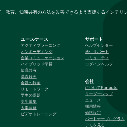
グ、教育、知識共有の方法を改善できるよう支援するインテリ
ユースケース
サポート
アクティブラーニング
ヘルプセンター
オンボーディング
学生サポート
企業コミュニケーション
コミュニティ
ハイブリッド学習
ログインヘルプ
知識共有
講義録画
会社
会議の録画
についてPanopto
リモートワーク
リーダーシップ
学生の課題
ニュース
学生募集
採用情報
大学開発
価格設定
ビデオトレーニング
パートナープログラム
デモを見る