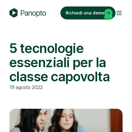
Vai
al
Richiedi una demo
contenuto
P
a
n
o
5 tecnologie
p
essenziali per la
t
o
classe capovolta
19 agosto 2022