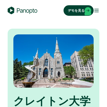
コ
ン
デモを見る
テ
P
ン
a
ツ
n
へ
o
ス
p
キ
t
ッ
o
プ
クレイトン大学