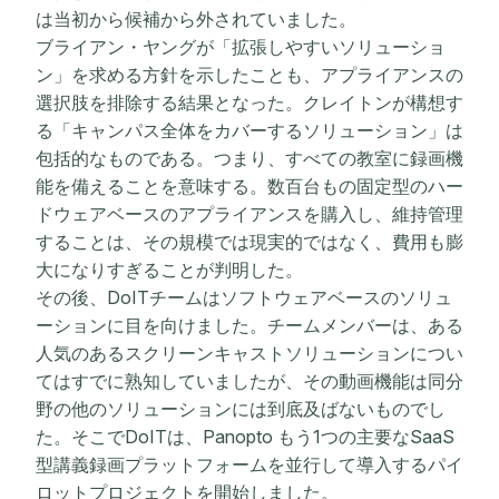
は当初から候補から外されていました。
ブライアン・ヤングが「拡張しやすいソリューショ
ン」を求める方針を示したことも、アプライアンスの
選択肢を排除する結果となった。クレイトンが構想す
る「キャンパス全体をカバーするソリューション」は
包括的なものである。つまり、すべての教室に録画機
能を備えることを意味する。数百台もの固定型のハー
ドウェアベースのアプライアンスを購入し、維持管理
することは、その規模では現実的ではなく、費用も膨
大になりすぎることが判明した。
その後、DoITチームはソフトウェアベースのソリュ
ーションに目を向けました。チームメンバーは、ある
人気のあるスクリーンキャストソリューションについ
てはすでに熟知していましたが、その動画機能は同分
野の他のソリューションには到底及ばないものでし
た。そこでDoITは、Panopto もう1つの主要なSaaS
型講義録画プラットフォームを並行して導入するパイ
ロットプロジェクトを開始しました。