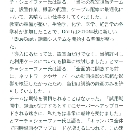
チ・シェイファー氏は語る。「当社の教室担当チーム
は、設置作業、機器の配置、ケーブル配線の最適化に
おいて、素晴らしい仕事をしてくれました。」
教室の準備が整い、生物学、化学、医学、経営学の各
学科が参加したことで、DoITは2010年秋に新しい
「BlueCast」講義システムを開始する準備が整っ
た。
「導入にあたっては、設置面だけでなく、当初許可し
た利用ケースについても慎重に検討しました」とマー
チ＝シェーファー氏は語る。「全面的に開放する前
に、ネットワークやサーバーへの動画撮影の広範な影
響を検証したかったため、当初は講義の録画のみを許
可していました。」
チームは期待を裏切られることはなかった。「試用期
間中、録画が完了するとすぐにサーバーへアップロー
ドされる速さに、私たちは非常に感銘を受けました」
とマーチ＝シェーファー氏は語る。「キャンパス全体
で同時録画やアップロードが増えるにつれて、この速