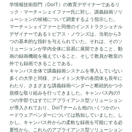
学情報技術部門（DoIT）の教育デザイナーであるリ
ック・マーチ＝シェイファー氏に対し、講義録画ソリ
ューションの候補について調査するよう指示した。
マーチ＝シェイファーと同僚のインストラクショナル
デザイナーであるトビアス・ノウンズは、当初から3
つの基本的な指針を与えられていた。それは、そのソ
リューションが学内全体に容易に展開できること、動
画の録画機能を備えていること、そして教員が教室の
外でも録画できることである。
キャンパス全体で講義録画システムを導入していない
多くの大学と同様、クレイトン大学の各団体も長年に
わたり、さまざまな講義録画ベンダーと断続的かつ小
規模な取り組みを行ってきました。キャンパス内の1
つの学部ではすでにアプライアンス型ソリューション
が導入されており、DoITチームも他のいくつかのハ
ードウェアベンダーについては熟知していました。し
かし、キャンパス外からの柔軟な録画を可能にする必
要性から、これらのアプライアンス型ソリューション