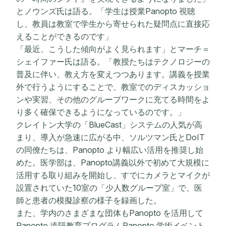
とノウンズ氏は語る。「学生は授業Panopto 視聴
し、教員は教室で学生から寄せられた疑問点に直接応
えることができるのです」
「最近、こうした傾向がよく見られます」とマーチ＝
シェイファー氏は語る。「教授たちはテクノロジーの
普及に伴い、教え方を変えつつあります。講義を授業
外で行うようにすることで、教室でのディスカッショ
ンや実習、その他のグループワークに充てる時間をよ
り多く確保できるようになっているのです。」
クレイトン大学の「BlueCast」システムの人気が高
まり、導入が急速に広がる中、ソルツマン氏とDoIT
の同僚たちは、Panopto より幅広い活用を推奨し始
めた。医学部は、Panopto講義以外で初めて大規模に
活用する取り組みを開始し、すでにカメラとマイクが
設置されていた10室の「少人数グループ室」で、医
師と患者の模擬診察の様子を録画した。
また、学内のさまざまな団体もPanopto を活用して
Panopto 遠隔教育プログラムPanopto 学術イベント