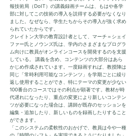
報技術局（DoIT）の講義録画チームは、もはや各学
部に対してこの技術の導入を説得する必要がなくなり
ました。なぜなら、学生たちからその導入が強く求め
られていたからです。
クレイトン大学の教育設計者として、マーチ＝シェイ
ファー氏とノウンズ氏は、学内のさまざまなプログラ
ム向けに教員がオンラインコースを開発するのを支援
している。 講義を含め、コンテンツの大部分はあら
かじめ作成されています。一度録画すれば、教授陣は
同じ「常時利用可能なコンテンツ」を学期ごとに繰り
返し使用することができ、特にテーマの変更が少ない
100番台のコースではその利点が顕著です。教材が時
代遅れになったり、重点の変更により新しいコンテン
ツが必要になった場合は、講師が既存のセッションを
編集・追加したり、新しいものを録画したりすること
ができます。
「このシステムの柔軟性のおかげで、教員は今や一種
の『時間のシフト』を実現できるようになりました」