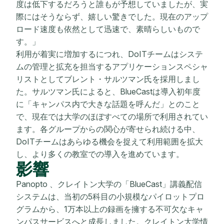
度は低下するだろうと誰もが予想していましたが、実
際にはそうならず、嬉しい驚きでした。現在のアップ
ロード速度も依然として迅速で、素晴らしいもので
す。」
利用が着実に増加するにつれ、DoITチームはシステ
ムの管理と拡充を担当するアプリケーションスペシャ
リストとしてブレント・サルツマン氏を採用しまし
た。サルツマン氏によると、BlueCastは導入初年度
に「キャンパス内で大きな話題を呼んだ」とのこと
で、現在では大学のほぼすべての場所で利用されてい
ます。各グループからの関心が寄せられ続ける中、
DoITチームはあらゆる機会を捉えて利用範囲を拡大
し、より多くの教室での導入を進めています。
影響
Panopto 、クレイトン大学の「BlueCast」講義配信
システムは、当初の5科目の小規模なパイロットプロ
グラムから、1万本以上の録画を擁する不可欠なキャ
ンパスサービスへと成長しました。クレイトン大学情