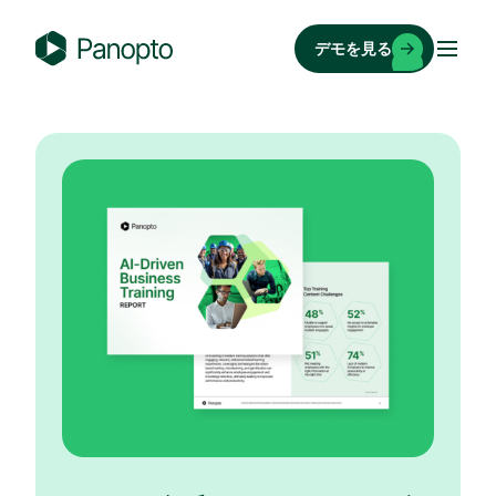
コ
ン
デモを見る
テ
P
ン
a
ツ
n
へ
o
ス
p
キ
t
ッ
o
プ