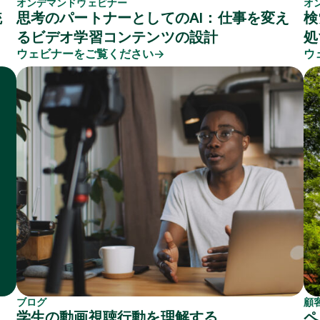
オンデマンドウェビナー
オ
統
思考のパートナーとしてのAI：仕事を変え
検
るビデオ学習コンテンツの設計
処
ウェビナーをご覧ください
ウ
ブログ
顧
：
学生の動画視聴行動を理解する
ペ