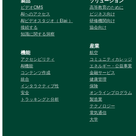
製品
ソリューション
ビデオCMS
高等教育のために
AIへのアクセス
ビジネス向け
AIビデオスタジオ（ Elai ）
研修機関向け
接続する
協会向け
知識に関する洞察
産業
機能
航空
アクセシビリティ
コミュニティカレッジ
AI機能
エネルギー・公益事業
コンテンツ作成
金融サービス
統合
健康管理
インタラクティブ性
保険
安全
オンラインプログラム
トラッキングと分析
製造業
テクノロジー
電気通信
大学