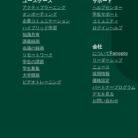
ユースケース
サポート
アクティブラーニング
ヘルプセンター
オンボーディング
学生サポート
企業コミュニケーション
コミュニティ
ハイブリッド学習
ログインヘルプ
知識共有
講義録画
会社
会議の録画
についてPanopto
リモートワーク
リーダーシップ
学生の課題
ニュース
学生募集
採用情報
大学開発
価格設定
ビデオトレーニング
パートナープログラム
デモを見る
お問い合わせ