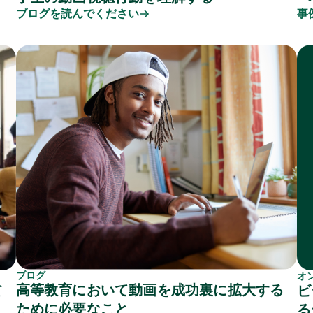
ブログを読んでください
事
ブログ
オ
高等教育において動画を成功裏に拡大する
て
ビ
ために必要なこと
る