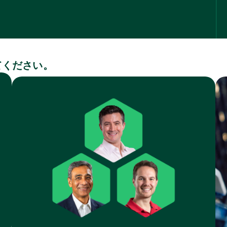
てください。
リ
業
ト
ソ
界
ピ
ー
ッ
ス
ク
タ
イ
プ