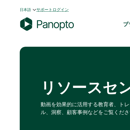
コ
サポート
ログイン
日本語
ン
テ
プ
ン
P
ツ
a
へ
n
ス
o
キ
p
ッ
t
プ
o
リソースセ
動画を効果的に活用する教育者、トレ
ル、洞察、顧客事例などをご覧くださ