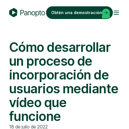
Saltar
al
Obtén una demostración
contenido
P
a
n
o
Cómo desarrollar
p
un proceso de
t
o
incorporación de
usuarios mediante
vídeo que
funcione
18 de julio de 2022