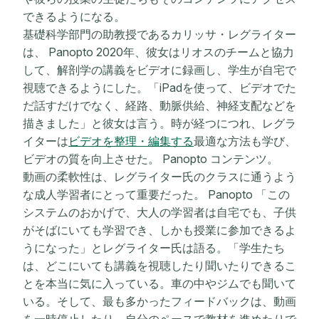
できるようになる。
基礎科学部門の助教授であるカリッサ・レグライター
は、 Panopto 2020年、彼女はリオスのチームと協力
して、解剖学の講義をビデオに録画し、学生が自宅で
視聴できるようにした。「iPadを使って、ビデオでた
だ話すだけでなく、経路、動脈供給、神経支配などを
描きました」と彼女は言う。時が経つにつれ、レグラ
イターは
ビデオを整理・編集する
最適な方法も学び、
ビデオの質を向上させた。 Panopto コンテンツ。
動画の柔軟性は、レグライター氏のクラスに通うよう
な成人学習者にとって重要だった。 Panopto 「この
システムのおかげで、大人の学習者は自宅でも、子供
がそばにいても学習でき、しかも授業に参加できるよ
うになった」とレグライター氏は語る。「学生たち
は、どこにいても講義を視聴したり聞いたりできるこ
とを本当に気に入っている。車の中やジムでも聞いて
いる。そして、最も多かったフィードバックは、動画
を一時停止したり、自分のペースで教材を進めたりで