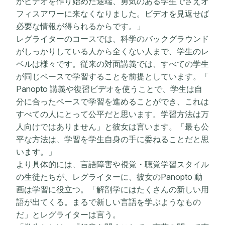
がビデオを作り始めた途端、勇気のある学生でさえオ
フィスアワーに来なくなりました。ビデオを見返せば
必要な情報が得られるからです。」
レグライターのコースでは、科学のバックグラウンド
がしっかりしている人から全くない人まで、学生のレ
ベルは様々です。従来の対面講義では、すべての学生
が同じペースで学習することを前提としています。「
Panopto 講義や復習ビデオを使うことで、学生は自
分に合ったペースで学習を進めることができ、これは
すべての人にとって公平だと思います。学習方法は万
人向けではありません」と彼女は言います。「最も公
平な方法は、学習を学生自身の手に委ねることだと思
います。」
より具体的には、言語障害や視覚・聴覚学習スタイル
の生徒たちが、レグライターに、彼女のPanopto 動
画は学習に役立つ。「解剖学にはたくさんの新しい用
語が出てくる。まるで新しい言語を学ぶようなもの
だ」とレグライターは言う。