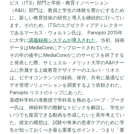
ビス（ITS）部門と学術・教育イノベーション
（A&II）部門は、教員と学生の体験を豊かにするため
に、新しい教育技術の研究と導入を継続的に行ってい
ます。そのため、ITSのエグゼクティブディレクター
であるマーカス・ウォルトン氏は、 Panopto 2015年
に大学に
講義録画システムが導入された
。当初、録画
データはMediaCoreにアップロードされていた。
その年の後半にMediaCoreがこのサービスを終了する
と発表した際、サミュエル・メリット大学のA&IIチー
ムに所属する上級教育デザイナーのエルバ・リオス
は、ビデオコンテンツの録画、保存、共有に最適なビ
デオ管理ソリューションを調査するよう依頼された。
Panopto リストのトップにあった。
基礎科学科の准教授で学科長を務めるバーブ・プーダ
ー氏は、神経科学の難解なトピックを解説し、学生が
いつでも復習できる動画を作成したいと長年考えてい
た。彼女の構想は、試験や将来の患者ケアのために学
生が知っておくべき最も重要なポイント、つまり「要