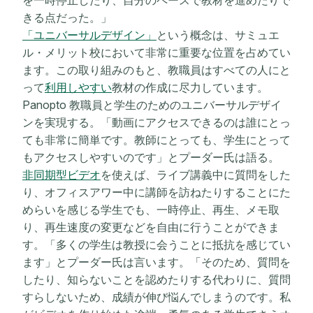
きる点だった。」
「ユニバーサルデザイン」
という概念は、サミュエ
ル・メリット校において非常に重要な位置を占めてい
ます。この取り組みのもと、教職員はすべての人にと
って
利用しやすい
教材の作成に尽力しています。
Panopto 教職員と学生のためのユニバーサルデザイ
ンを実現する。「動画にアクセスできるのは誰にとっ
ても非常に簡単です。教師にとっても、学生にとって
もアクセスしやすいのです」とプーダー氏は語る。
非同期型ビデオ
を使えば、ライブ講義中に質問をした
り、オフィスアワー中に講師を訪ねたりすることにた
めらいを感じる学生でも、一時停止、再生、メモ取
り、再生速度の変更などを自由に行うことができま
す。「多くの学生は教授に会うことに抵抗を感じてい
ます」とプーダー氏は言います。「そのため、質問を
したり、知らないことを認めたりする代わりに、質問
すらしないため、成績が伸び悩んでしまうのです。私