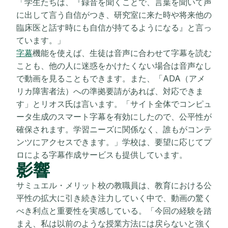
「学生たちは、『録音を聞くことで、言葉を聞いて声
に出して言う自信がつき、研究室に来た時や将来他の
臨床医と話す時にも自信が持てるようになる』と言っ
ています。」
字幕
機能を使えば、生徒は音声に合わせて字幕を読む
ことも、他の人に迷惑をかけたくない場合は音声なし
で動画を見ることもできます。また、「ADA（アメ
リカ障害者法）への準拠要請があれば、対応できま
す」とリオス氏は言います。「サイト全体でコンピュ
ータ生成のスマート字幕を有効にしたので、公平性が
確保されます。学習ニーズに関係なく、誰もがコンテ
ンツにアクセスできます。」学校は、要望に応じてプ
ロによる字幕作成サービスも提供しています。
影響
サミュエル・メリット校の教職員は、教育における公
平性の拡大に引き続き注力していく中で、動画の驚く
べき利点と重要性を実感している。「今回の経験を踏
まえ、私は以前のような授業方法には戻らないと強く