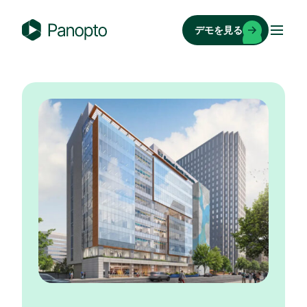
コ
ン
デモを見る
テ
P
ン
a
ツ
n
へ
o
ス
p
キ
t
ッ
o
プ